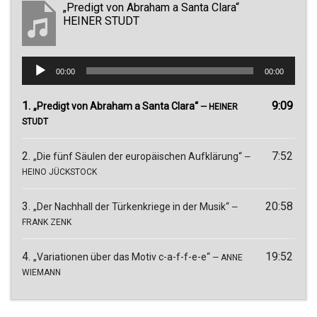
„Predigt von Abraham a Santa Clara“
HEINER STUDT
Audio-
00:00
00:00
Player
1.
9:09
„Predigt von Abraham a Santa Clara“
— HEINER
STUDT
2.
7:52
„Die fünf Säulen der europäischen Aufklärung“
—
HEINO JÜCKSTOCK
3.
20:58
„Der Nachhall der Türkenkriege in der Musik“
—
FRANK ZENK
4.
19:52
„Variationen über das Motiv c-a-f-f-e-e“
— ANNE
WIEMANN