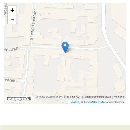
+
-
©2026 MAPQUEST,
© MAPBOX
,
© OPENSTREETMAP
|
TERMS
Leaflet
, ©
OpenStreetMap
contributors